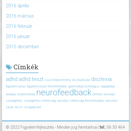
2016 április
2016 március
2016 február
2016 január
2015 december
Címkék
adhd
adhd teszt
diszlexia
csúcsteljesítmény
diszkalkulia
figyelemzavar
figyelemzavar felnőttkorban
gyermekpszichológus
logopédiai
neurofeedback
terápia
matematika
otthoni tanulás
szövegértés
szövegértési nehézség
tanulási nehézség felnőttkorban
tanulási
zavar
teszt
vizsgadrukk
© 2022 Figyelemfejlesztés - Minden jog fenntartva |
tel.:
06 30 464