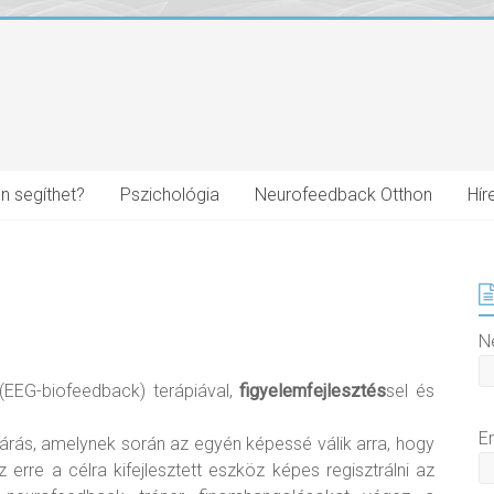
n segíthet?
Pszichológia
Neurofeedback Otthon
Hír
N
EEG-biofeedback) terápiával,
figyelemfejlesztés
sel és
E
járás, amelynek során az egyén képessé válik arra, hogy
 erre a célra kifejlesztett eszköz képes regisztrálni az