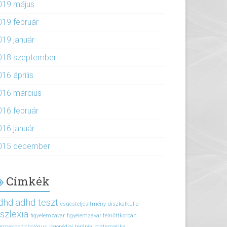
019 május
019 február
019 január
018 szeptember
16 április
016 március
016 február
016 január
015 december
Címkék
dhd
adhd teszt
csúcsteljesítmény
diszkalkulia
iszlexia
figyelemzavar
figyelemzavar felnőttkorban
ermekpszichológus
logopédiai terápia
matematika