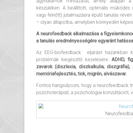
agyhullámok mintázatát, amely alapján 
készüléken. A beállított, optimális működés
vagy felnőtt) jutalmazásra épülő tanulás révén 
– olyan állapotba, amelyben könnyedén képessé
A neurofeedback alkalmazása a figyelemkonce
a tanulás eredményességére egyaránt hatással
Az EEG-biofeedback eljárást hazánkban 
problémák kiegészítő kezelésére:
ADHD, fig
zavarok (diszlexia, diszkalkulia, diszgráfia
memóriafejlesztés, tick, migrén, alvászavar.
Fontos hangsúlyozni, hogy a neurofeedback tré
pszichoterápiát, a pszichológiai konzultációt
Neurofeedbac