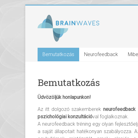
Bemutatkozás
Neurofeedback
Mibe
Bemutatkozás
Üdvözöljük honlapunkon!
Az itt dolgozó szakemberek
neurofeedback
(
pszichológiai konzultáció
val foglalkoznak.
A neurofeedback tréning egy olyan fejlesztőel
a saját állapotait hatékonyan szabályozza. Az