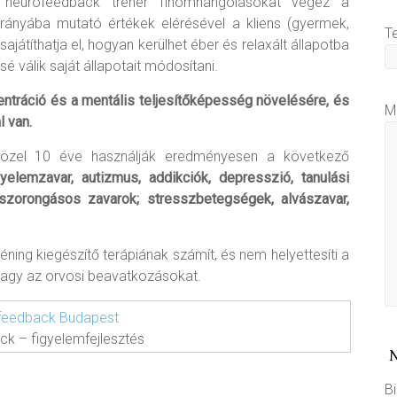
a neurofeedback tréner finomhangolásokat végez a
 irányába mutató értékek elérésével a kliens (gyermek,
T
sajátíthatja el, hogyan kerülhet éber és relaxált állapotba
 válik saját állapotait módosítani.
ntráció és a mentális teljesítőképesség növelésére, és
M
 van.
közel 10 éve használják eredményesen a következő
yelemzavar, autizmus, addikciók, depresszió, tanulási
), szorongásos zavarok; stresszbetegségek, alvászavar,
ning kiegészítő terápiának számít, és nem helyettesíti a
, vagy az orvosi beavatkozásokat.
k – figyelemfejlesztés
Bi