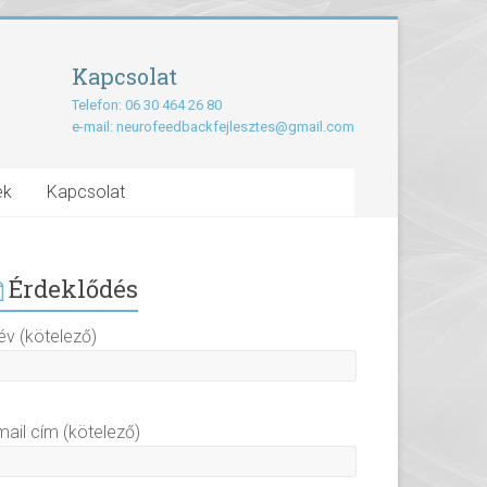
Kapcsolat
Telefon: 06 30 464 26 80
e-mail:
neurofeedbackfejlesztes@gmail.com
ek
Kapcsolat
Érdeklődés
év (kötelező)
mail cím (kötelező)