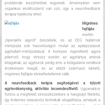
problémák kiszűrhetőek legyenek. Amennyiben nem
organikus elváltozásról van szó, úgy a neurofeedback
terápia hatékony lehet.
Migrénes
fejfájás
esetén
„hiperaktív agyról” beszélünk, és az EEG hullámok
mintázata sok hasonlóságot mutat az epilepsziások
agyhullám-mintázataival. A könnyen ingerelhető agyra
jellemző, hogy stressz esetén az agyhártya artériái
kitágulnak, az agyburok pedig erre a kitágulásra rendkívül
érzékenyen reagál, és az ebből származó lüktető,
migrénes fejfájás elviselhetetlenné válik.
A neurofeedback terápia segítségével a túlzott
agytevékenység, aktivitás lecsendesíthető.
Ugyanakkor
fontos a megfelelő stresszkezelésre is hangsúlyt fektetni,
így érdemes relaxációs technikák elsajátítása, amelyek a