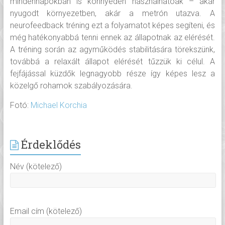
mindennapokban is könnyedén használhatóak – akár
nyugodt környezetben, akár a metrón utazva. A
neurofeedback tréning ezt a folyamatot képes segíteni, és
még hatékonyabbá tenni ennek az állapotnak az elérését.
A tréning során az agyműködés stabilitására törekszünk,
továbbá a relaxált állapot elérését tűzzük ki célul. A
fejfájással küzdők legnagyobb része így képes lesz a
közelgő rohamok szabályozására.
Fotó:
Michael Korchia
Érdeklődés
Név (kötelező)
Email cím (kötelező)