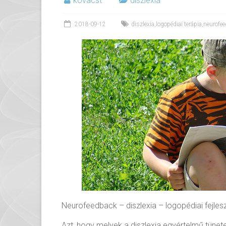
kovacst
diszlexia
2018-09-12
diszlexia
,
logopédiai terápia
,
neurofe
Neurofeedback – diszlexia – logopédiai fejles
Azt, hogy melyek a diszlexia egyértelmű tünet