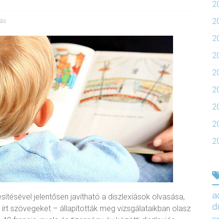
2
2
lás
2
2
20
2
2
2
2
a
sítésével jelentősen javítható a diszlexiások olvasása,
d
rt szövegeket – állapították meg vizsgálataikban olasz
gy