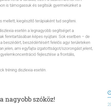
thon is támogassuk és segítsük gyermekünket a
 mellett, kiegészítő terápiaként tud segíteni.
diszlexia esetén a legnagyobb segítséget a
ak fenntartásában képes nyújtani. Sok esetben – de
a beszédért, beszédértésért felelős agyi területeken
van jelen, ami egyfajta izgatottságot/szorongást jelent,
gyelemkoncentráció fejlesztése a frontális,
 tréning diszlexia esetén.
 a nagyobb szóköz!
2