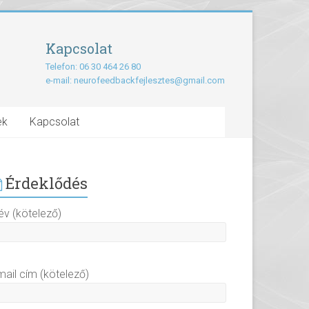
Kapcsolat
Telefon: 06 30 464 26 80
e-mail:
neurofeedbackfejlesztes@gmail.com
ek
Kapcsolat
Érdeklődés
év (kötelező)
mail cím (kötelező)