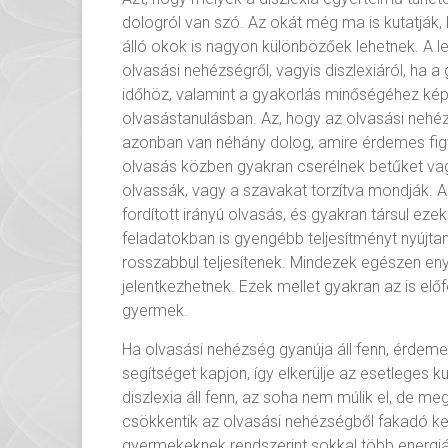
dologról van szó. Az okát még ma is kutatják
álló okok is nagyon különbözőek lehetnek. A l
olvasási nehézségről, vagyis diszlexiáról, ha 
időhöz, valamint a gyakorlás minőségéhez kép
olvasástanulásban. Az, hogy az olvasási nehéz
azonban van néhány dolog, amire érdemes fig
olvasás közben gyakran cserélnek betűket vag
olvassák, vagy a szavakat torzítva mondják. Az
fordított irányú olvasás, és gyakran társul ez
feladatokban is gyengébb teljesítményt nyújta
rosszabbul teljesítenek. Mindezek egészen en
jelentkezhetnek. Ezek mellet gyakran az is előf
gyermek.
Ha olvasási nehézség gyanúja áll fenn, érdem
segítséget kapjon, így elkerülje az esetleges 
diszlexia áll fenn, az soha nem múlik el, de 
csökkentik az olvasási nehézségből fakadó ke
gyermekeknek rendszerint sokkal több energiáj