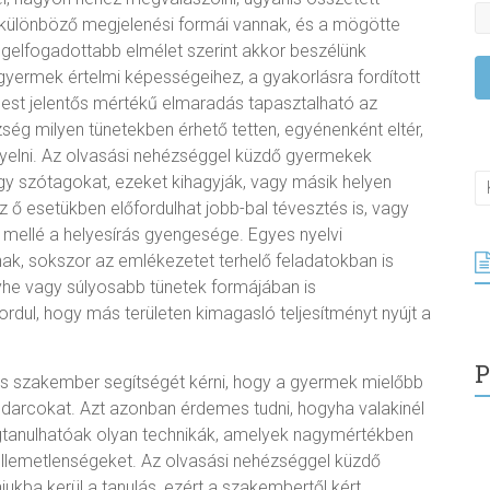
, különböző megjelenési formái vannak, és a mögötte
egelfogadottabb elmélet szerint akkor beszélünk
a gyermek értelmi képességeihez, a gyakorlásra fordított
est jelentős mértékű elmaradás tapasztalható az
ség milyen tünetekben érhető tetten, egyénenként eltér,
yelni. Az olvasási nehézséggel küzdő gyermekek
y szótagokat, ezeket kihagyják, vagy másik helyen
 ő esetükben előfordulhat jobb-bal tévesztés is, vagy
ek mellé a helyesírás gyengesége. Egyes nyelvi
nak, sokszor az emlékezetet terhelő feladatokban is
yhe vagy súlyosabb tünetek formájában is
ordul, hogy más területen kimagasló teljesítményt nyújt a
P
es szakember segítségét kérni, hogy a gyermek mielőbb
kudarcokat. Azt azonban érdemes tudni, hogyha valakinél
megtanulhatóak olyan technikák, amelyek nagymértékben
llemetlenségeket. Az olvasási nehézséggel küzdő
ukba kerül a tanulás, ezért a szakembertől kért