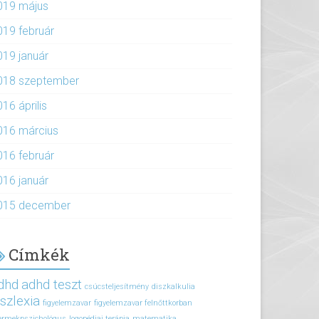
019 május
019 február
019 január
018 szeptember
16 április
016 március
016 február
016 január
015 december
Címkék
dhd
adhd teszt
csúcsteljesítmény
diszkalkulia
iszlexia
figyelemzavar
figyelemzavar felnőttkorban
ermekpszichológus
logopédiai terápia
matematika