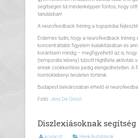
segítségen túl mindenképpen fontos, hogy ot
tanulásban!
A neurofeedback tréning a logopédiai fejlesztés
Érdemes tudni, hogy a neurofeedback tréning 
koncentráltabb figyelem kialakításában és ann
korántsem mindig – megfigyelhető az is, hogy 
(temporális lebeny) túlzott HighBeta aktivitás 
ennek csökkentése pedig elengedhetetlen. A fi
homloklebenyi területen történik.
Budapest belvárosában érhető el neurofeedback
Fotó:
Jens De Groot
Diszlexiásoknak segítség
kovacst
Hírek/kutatások