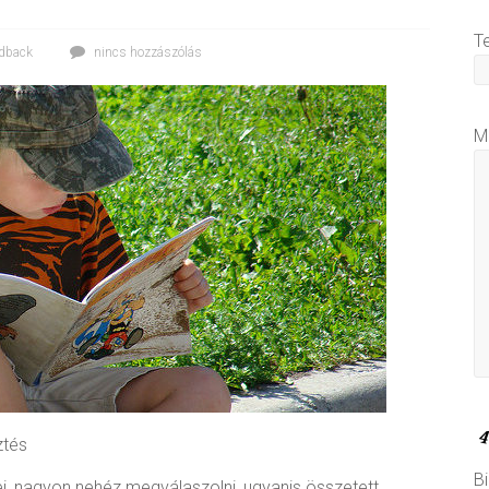
T
edback
nincs hozzászólás
M
ztés
Bi
ei, nagyon nehéz megválaszolni, ugyanis összetett