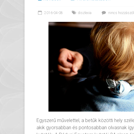
2016-04-08
diszlexia
nincs hozzászó
Egyszerű művelettel, a betűk közötti hely széle
akik gyorsabban és pontosabban olvasnak így í