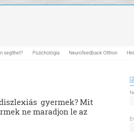
n segíthet?
Pszichológia
Neurofeedback Otthon
Hír
N
 diszlexiás gyermek? Mit
ermek ne maradjon le az
E