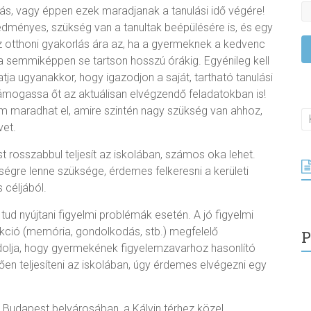
ás, vagy éppen ezek maradjanak a tanulási idő végére!
edményes, szükség van a tanultak beépülésére is, és egy
z otthoni gyakorlás ára az, ha a gyermeknek a kedvenc
ka semmiképpen se tartson hosszú órákig. Egyénileg kell
tja ugyanakkor, hogy igazodjon a saját, tartható tanulási
támogassa őt az aktuálisan elvégzendő feladatokban is!
sem maradhat el, amire szintén nagy szükség van ahhoz,
vet.
rosszabbul teljesít az iskolában, számos oka lehet.
égre lenne szüksége, érdemes felkeresni a kerületi
 céljából.
ud nyújtani figyelmi problémák esetén. A jó figyelmi
nkció (memória, gondolkodás, stb.) megfelelő
P
olja, hogy gyermekének figyelemzavarhoz hasonlító
en teljesíteni az iskolában, úgy érdemes elvégezni egy
Budapest belvárosában, a Kálvin térhez közel.