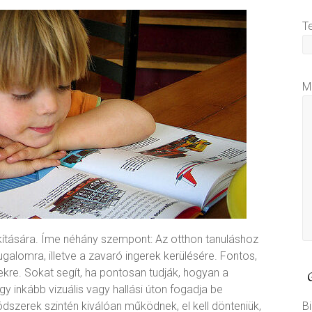
T
M
akítására. Íme néhány szempont: Az otthon tanuláshoz
lomra, illetve a zavaró ingerek kerülésére. Fontos,
re. Sokat segít, ha pontosan tudják, hogyan a
y inkább vizuális vagy hallási úton fogadja be
dszerek szintén kiválóan működnek, el kell dönteniük,
Bi