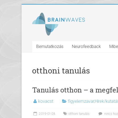
Bemutatkozás
Neurofeedback
Mibe
otthoni tanulás
Tanulás otthon – a megfel
kovacst
figyelemzavar
,
Hírek/kutat
2019-01-28
otthoni tanulás
nincs hoz