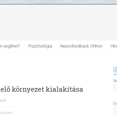
n segíthet?
Pszichológia
Neurofeedback Otthon
Hír
N
elő környezet kialakítása
ások
E
zászólás