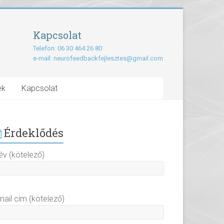
Kapcsolat
Telefon: 06 30 464 26 80
e-mail:
neurofeedbackfejlesztes@gmail.com
ek
Kapcsolat
Érdeklődés
év (kötelező)
mail cím (kötelező)