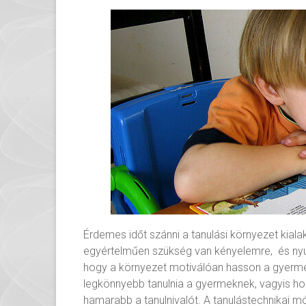
Érdemes időt szánni a tanulási környezet kial
egyértelműen szükség van kényelemre, és nyuga
hogy a környezet motiválóan hasson a gyermek
legkönnyebb tanulnia a gyermeknek, vagyis hog
hamarabb a tanulnivalót. A tanulástechnikai mó