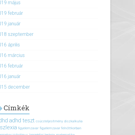
019 május
019 február
019 január
018 szeptember
16 április
016 március
016 február
016 január
015 december
Címkék
dhd
adhd teszt
csúcsteljesítmény
diszkalkulia
iszlexia
figyelemzavar
figyelemzavar felnőttkorban
ermekpszichológus
logopédiai terápia
matematika