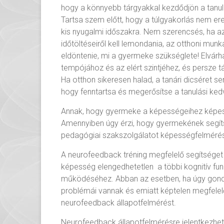
hogy a könnyebb tárgyakkal kezdődjön a tanul
Tartsa szem előtt, hogy a túlgyakorlás nem er
kis nyugalmi időszakra. Nem szerencsés, ha a
időtöltéseiről kell lemondania, az otthoni mun
eldöntenie, mi a gyermeke szükséglete! Elvárha
tempójához és az elért szintjéhez, és persze 
Ha otthon sikeresen halad, a tanári dicséret 
hogy fenntartsa és megerősítse a tanulási ked
Annak, hogy gyermeke a képességeihez képest 
Amennyiben úgy érzi, hogy gyermekének segíts
pedagógiai szakszolgálatot képességfelmérés
A neurofeedback tréning megfelelő segítséget t
képesség elengedhetetlen a többi kognitív fu
működéséhez. Abban az esetben, ha úgy gond
problémái vannak és emiatt képtelen megfelelő
neurofeedback állapotfelmérést.
Neurofeedback állapotfelmérésre jelentkezhet 