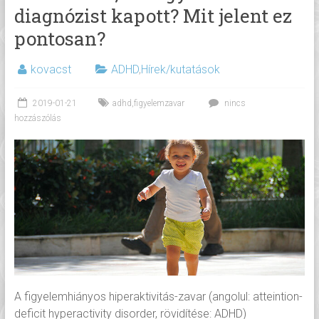
diagnózist kapott? Mit jelent ez
pontosan?
kovacst
ADHD
,
Hírek/kutatások
2019-01-21
adhd
,
figyelemzavar
nincs
hozzászólás
A figyelemhiányos hiperaktivitás-zavar (angolul: atteintion-
deficit hyperactivity disorder, rövidítése: ADHD)