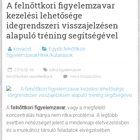
A felnőttkori figyelemzavar
kezelési lehetősége
idegrendszeri visszajelzésen
alapuló tréning segítségével
kovacst
Egyéb
,
felnőttkori
figyelemzavar
,
Hírek/kutatások
2016-02-06
adhd
,
figyelemzavar
felnőttkorban
,
neurofeedback
nincs hozzászólás
A
felnőttkori figyelemzavar
, vagy a megfelelő
koncentrálás hiánya nem ritka probléma. A legtöbb
esetben nehézséget jelent a mindennapi életvezetésben
és a munkához társuló feladatok elvégzésében.