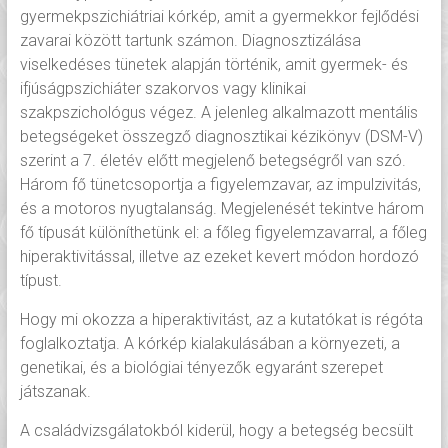
gyermekpszichiátriai kórkép, amit a gyermekkor fejlődési
zavarai között tartunk számon. Diagnosztizálása
viselkedéses tünetek alapján történik, amit gyermek- és
ifjúságpszichiáter szakorvos vagy klinikai
szakpszichológus végez. A jelenleg alkalmazott mentális
betegségeket összegző diagnosztikai kézikönyv (DSM-V)
szerint a 7. életév előtt megjelenő betegségről van szó.
Három fő tünetcsoportja a figyelemzavar, az impulzivitás,
és a motoros nyugtalanság. Megjelenését tekintve három
fő típusát különíthetünk el: a főleg figyelemzavarral, a főleg
hiperaktivitással, illetve az ezeket kevert módon hordozó
típust.
Hogy mi okozza a hiperaktivitást, az a kutatókat is régóta
foglalkoztatja. A kórkép kialakulásában a környezeti, a
genetikai, és a biológiai tényezők egyaránt szerepet
játszanak.
A családvizsgálatokból kiderül, hogy a betegség becsült