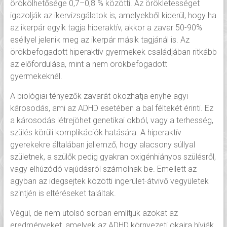
örökölhetősége 0,7–0,8 % közötti. Az örökletességet
igazolják az ikervizsgálatok is, amelyekből kiderül, hogy ha
az ikerpár egyik tagja hiperaktív, akkor a zavar 50-90%
eséllyel jelenik meg az ikerpár másik tagjánál is. Az
örökbefogadott hiperaktív gyermekek családjában ritkább
az előfordulása, mint a nem örökbefogadott
gyermekeknél.
A biológiai tényezők zavarát okozhatja enyhe agyi
károsodás, ami az ADHD esetében a bal féltekét érinti. Ez
a károsodás létrejöhet genetikai okból, vagy a terhesség,
szülés körüli komplikációk hatására. A hiperaktív
gyerekekre általában jellemző, hogy alacsony súllyal
születnek, a szülők pedig gyakran oxigénhiányos szülésről,
vagy elhúzódó vajúdásról számolnak be. Emellett az
agyban az idegsejtek közötti ingerület-átvivő vegyületek
szintjén is eltéréseket találtak.
Végül, de nem utolsó sorban említjük azokat az
eredményeket, amelyek az ADHD környezeti okaira hívják