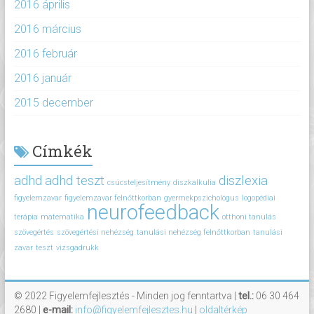
2016 április
2016 március
2016 február
2016 január
2015 december
Címkék
adhd
adhd teszt
diszlexia
csúcsteljesítmény
diszkalkulia
figyelemzavar
figyelemzavar felnőttkorban
gyermekpszichológus
logopédiai
neurofeedback
terápia
matematika
otthoni tanulás
szövegértés
szövegértési nehézség
tanulási nehézség felnőttkorban
tanulási
zavar
teszt
vizsgadrukk
© 2022 Figyelemfejlesztés - Minden jog fenntartva |
tel.:
06 30 464
2680 |
e-mail:
info@figyelemfejlesztes.hu
|
oldaltérkép