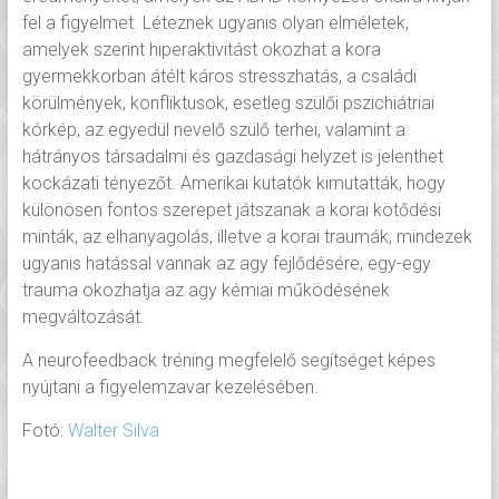
fel a figyelmet. Léteznek ugyanis olyan elméletek,
amelyek szerint hiperaktivitást okozhat a kora
gyermekkorban átélt káros stresszhatás, a családi
körülmények, konfliktusok, esetleg szülői pszichiátriai
kórkép, az egyedül nevelő szülő terhei, valamint a
hátrányos társadalmi és gazdasági helyzet is jelenthet
kockázati tényezőt. Amerikai kutatók kimutatták, hogy
különösen fontos szerepet játszanak a korai kötődési
minták, az elhanyagolás, illetve a korai traumák, mindezek
ugyanis hatással vannak az agy fejlődésére, egy-egy
trauma okozhatja az agy kémiai működésének
megváltozását.
A neurofeedback tréning megfelelő segítséget képes
nyújtani a figyelemzavar kezelésében.
Fotó:
Walter Silva