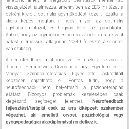
lehetővé, amely a megadott beállítások mentén ad
visszajelzést: jutalmazza, amennyiben az EEG-mintázat a
célként kijelölt, optimális agyműködést közelíti. Ezáltal a
kliens képes megtanulni, hogy milyen az optimális
agyhullám-mintázat, és hogyan lehet azt produkálni.
Ahhoz, hogy az agyműködés normalizálódjon, és a kívánt
hatást elérhessük, átlagosan 20-40 fejlesztő alkalomra
van szükség.
A neurofeedback mint módszer és eszköz használata
itthon a Semmelweis Orvostudományi Egyetem és a
Magyar Szimbólumterápiás Egyesülettel akkreditált
képzésén sajátítható el. Fontos tudni, hogy a
neurofeedback nem helyettesíti a pszichoterápiás
ellátást. Bizonyos problémák kezelésében csak
kiegészítő segítséget jelenthet.
Neurofeedback
fejlesztést/terápiát csak az arra kiképzett szakember
végezhet, aki emellett orvosi, pszichológiai vagy
gyógypedagógiai alapdiplomával rendelkezik.