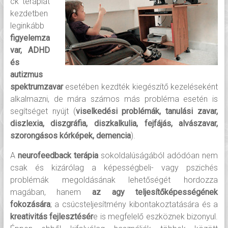
ck terápiát
kezdetben
leginkább
figyelemza
var, ADHD
és
autizmus
spektrumzavar
esetében kezdték kiegészítő kezeléseként
alkalmazni, de mára számos más probléma esetén is
segítséget nyújt (
viselkedési problémák, tanulási zavar,
diszlexia, diszgráfia, diszkalkulia, fejfájás, alvászavar,
szorongásos kórképek, demencia
).
A
neurofeedback terápia
sokoldalúságából adódóan nem
csak és kizárólag a képességbeli- vagy pszichés
problémák megoldásának lehetőségét hordozza
magában, hanem
az agy teljesítőképességének
fokozására
; a csúcsteljesítmény kibontakoztatására és a
kreativitás fejlesztésér
e is megfelelő eszköznek bizonyul.