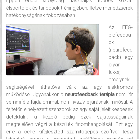
Éppen ebből kifolyólag használják többek között
élsportolók és táncosok tréningjében, illetve menedzserek
hatékonyságának fokozásában.
Az EEG-
biofeedba
ck
(neurofeed
back) egy
olyan
tükör,
amelynek
segítségével láthatóvá válik az agy elektromos
működése. Ugyanakkor a
neurofeedback terápia
nem jár
semmiféle fájdalommal, non-invazív eljárásnak minősül. A
fejtetőn elhelyezett szenzorok az agy saját jeleit késpesek
detektálni, a kezelő pedig ezek sajátosságainak
megfelelően végzi a készülék finomhangolását. Ezt egy
erre a célre kifejlesztett számítógépes szoftver teszi