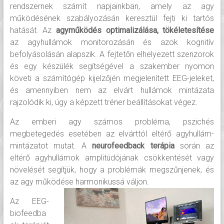
rendszernek számít napjainkban, amely az agy
működésének szabályozásán keresztül fejti ki tartós
hatását. Az
agyműködés optimalizálása, tökéletesítése
az agyhullámok monitorozásán és azok kognitív
befolyásolásán alapszik. A fejtetőn elhelyezett szenzorok
és egy készülék segítségével a szakember nyomon
követi a számítógép kijelzőjén megjelenített EEG-jeleket,
és amennyiben nem az elvárt hullámok mintázata
rajzolódik ki, úgy a képzett tréner beállításokat végez.
Az emberi agy számos probléma, pszichés
megbetegedés esetében az elvárttól eltérő agyhullám-
mintázatot mutat. A
neurofeedback terápia
során az
eltérő agyhullámok amplitúdójának csökkentését vagy
növelését segítjük, hogy a problémák megszűnjenek, és
az agy működése harmonikussá váljon.
Az EEG-
biofeedba