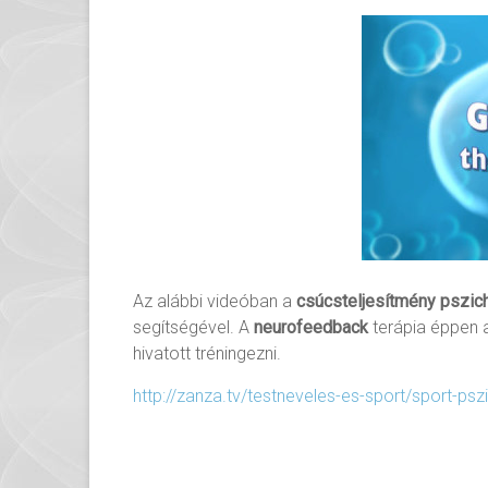
Az alábbi videóban a
csúcsteljesítmény pszich
segítségével. A
neurofeedback
terápia éppen a
hivatott tréningezni.
http://zanza.tv/testneveles-es-sport/sport-psz