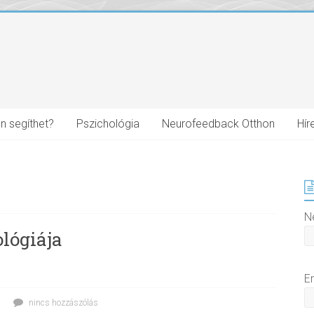
n segíthet?
Pszichológia
Neurofeedback Otthon
Hír
N
lógiája
E
nincs hozzászólás