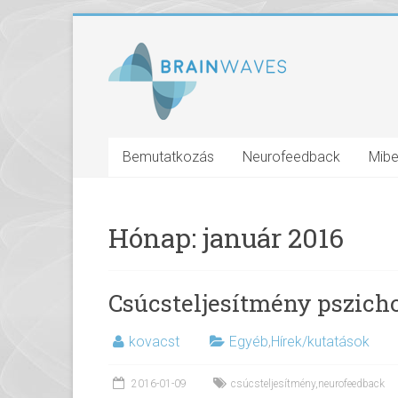
Bemutatkozás
Neurofeedback
Mibe
Hónap:
január 2016
Csúcsteljesítmény pszicho
kovacst
Egyéb
,
Hírek/kutatások
2016-01-09
csúcsteljesítmény
,
neurofeedback