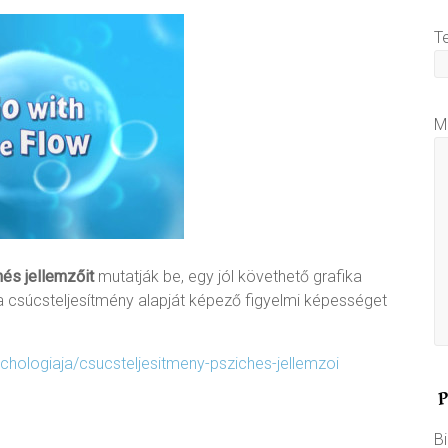
T
M
és jellemzőit
mutatják be, egy jól követhető grafika
 csúcsteljesítmény alapját képező figyelmi képességet
ichologiaja/csucsteljesitmeny-psziches-jellemzoi
Bi