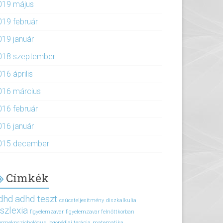
019 május
019 február
019 január
018 szeptember
16 április
016 március
016 február
016 január
015 december
Címkék
dhd
adhd teszt
csúcsteljesítmény
diszkalkulia
iszlexia
figyelemzavar
figyelemzavar felnőttkorban
ermekpszichológus
logopédiai terápia
matematika