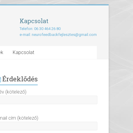
Kapcsolat
Telefon: 06 30 464 26 80
e-mail:
neurofeedbackfejlesztes@gmail.com
ek
Kapcsolat
Érdeklődés
év (kötelező)
mail cím (kötelező)